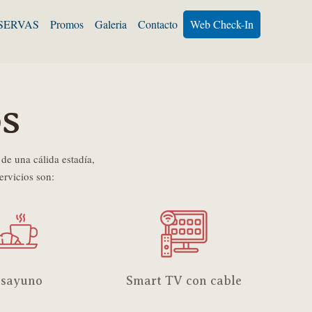
SERVAS
Promos
Galeria
Contacto
Web Check-In
os
 de una cálida estadía,
ervicios son:
sayuno
Smart TV con cable